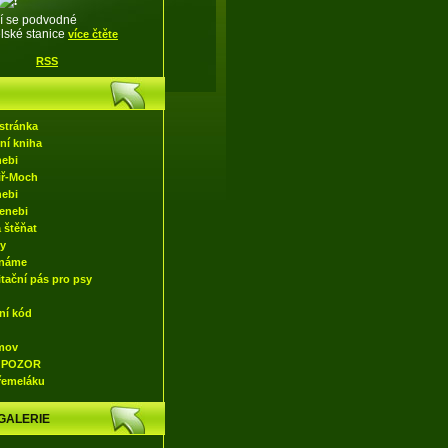
í se podvodné
lské stanice
více čtěte
RSS
U
stránka
ní kniha
nebi
Jiř-Moch
nebi
enebi
 štěňat
y
náme
itační pás pro psy
ní kód
mov
 POZOR
Křemeláku
GALERIE