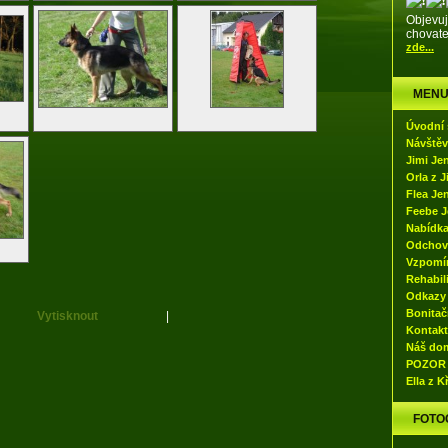
Objevuj
chovate
zde...
MEN
Úvodní 
Návštěv
Jimi Je
Orla z 
Flea Je
Feebe J
Nabídka
Odchov
Vzpomí
Rehabil
Odkazy
Bonitač
Vytisknout
|
Kontakt
Náš do
POZOR
Ella z 
FOTO