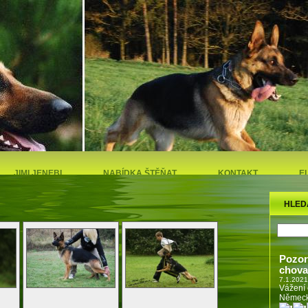
JIMI JENEBI
NABÍDKA ŠTĚŇAT
KONTAKT
E
Chovate
HLED
Pozor
chova
7.1.2021
Vážení 
Německ