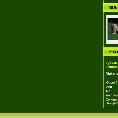
NEJN
VÝSL
Výsledek
plemen
Máte r
Odpově
Ano
Ne
már rád
Celkem 
Děkujeme