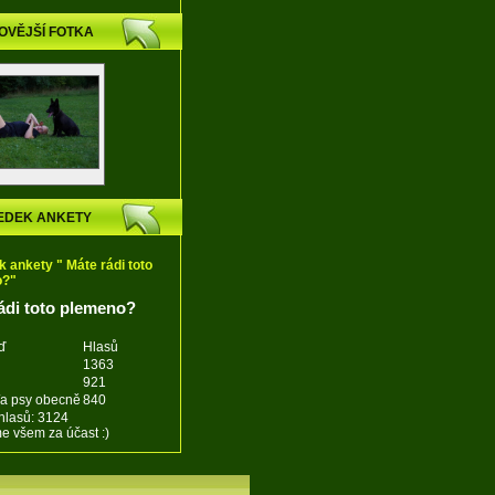
OVĚJŠÍ FOTKA
EDEK ANKETY
 ankety " Máte rádi toto
o?"
ádi toto plemeno?
ď
Hlasů
1363
921
/a psy obecně
840
hlasů: 3124
 všem za účast :)