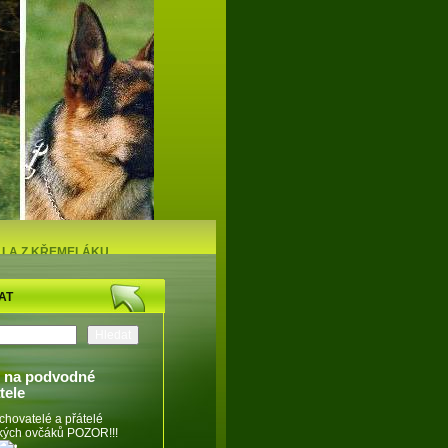
LLA Z KŘEMELÁKU
lská stanice NO
AT
 na podvodné
tele
chovatelé a přátelé
ých ovčáků POZOR!!!